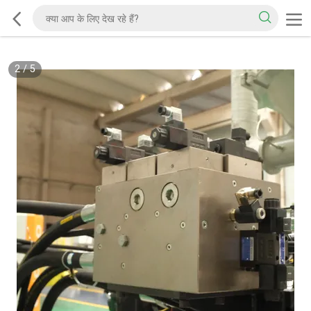
2
/
5