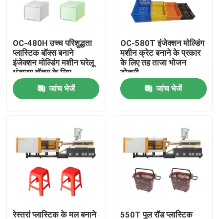
कारखाना भ्रमण
OC-480H उच्च परिशुद्धता
OC-580T इंजेक्शन मोल्डिंग
प्लास्टिक बॉक्स बनाने
मशीन क्रेट बनाने के प्रकार
गुणवत्ता नियंत्रण
इंजेक्शन मोल्डिंग मशीन घरेलू
के लिए तह ताजा भोजन
भंडारण बॉक्स के लिए
टोकरी
जांच भेजें
जांच भेजें
संपर्क करें
एक उद्धरण की विनती करे
बाल्टी इंजेक्शन मोल्डिंग मशीन
प्लास्टिक इंजेक्शन मोल्डिंग मशीनें
स्वचालित इंजेक्शन मोल्डिंग मशीन
रेस्तरां प्लास्टिक के मल बनाने
550T पुल रॉड प्लास्टिक