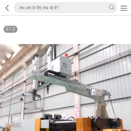
2
/
2