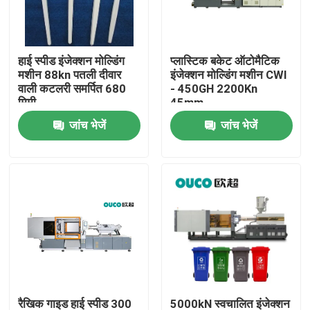
कारखाना भ्रमण
हाई स्पीड इंजेक्शन मोल्डिंग
प्लास्टिक बकेट ऑटोमैटिक
मशीन 88kn पतली दीवार
इंजेक्शन मोल्डिंग मशीन CWI
गुणवत्ता नियंत्रण
वाली कटलरी समर्पित 680
- 450GH 2200Kn
मिमी
45mm
जांच भेजें
जांच भेजें
संपर्क करें
एक उद्धरण की विनती करे
बाल्टी इंजेक्शन मोल्डिंग मशीन
प्लास्टिक इंजेक्शन मोल्डिंग मशीनें
स्वचालित इंजेक्शन मोल्डिंग मशीन
रैखिक गाइड हाई स्पीड 300
5000kN स्वचालित इंजेक्शन