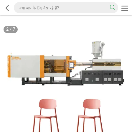
2
/
7